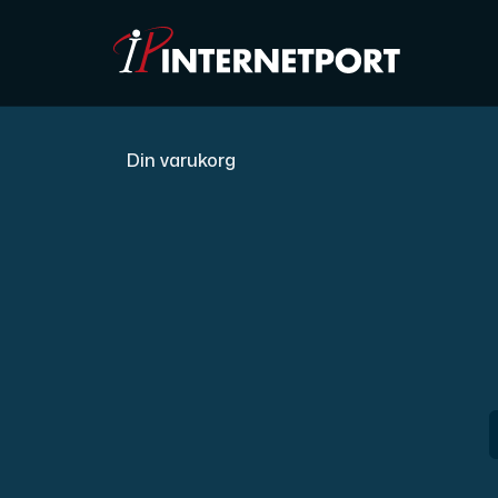
Din varukorg
Objektlagring
Dedikerad server
Cloud VPS
Webbhotell
Colocation
Internet Exchange