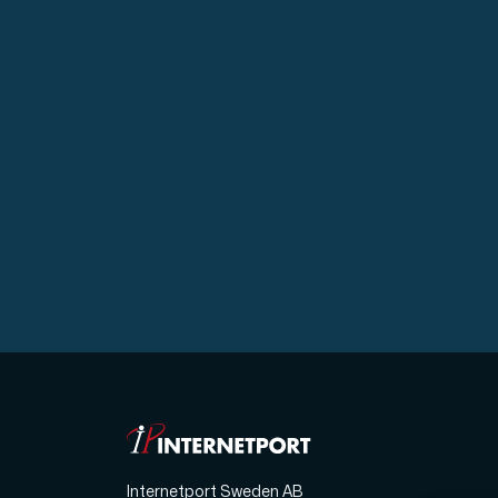
Domäner
Nätverksverktyg
Objektlagring
S3-kompatibel, skalbar och prisvärd la
Dedikerade servrar
Internetport Sweden AB