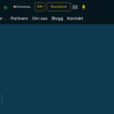
Kundzon
EN
Checking…
er
Partners
Om oss
Blogg
Kontakt