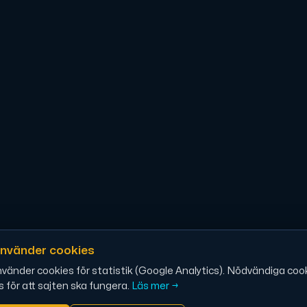
 maximal kraft.
D-servrar — kraftfull, modern AMD-teknik för ditt företag.
owerEdge dedikerade servrar — driftsäkra, avancerade och företa
använder cookies
nvänder cookies för statistik (Google Analytics). Nödvändiga coo
ch H100 GPU'er — för AI-träning, inferens, rendering och HPC-las
s för att sajten ska fungera.
Läs mer →