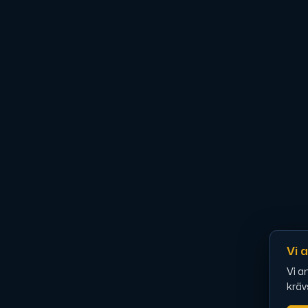
En dedikerad server ger dig som kund
AMD-serien
Maximal prestanda med våra dedikerade AM
Dell PowerEdge
Förstärk din IT-infrastruktur med Dell P
Vi 
Bare Metal GPU
Vi a
Dedikerade servrar med NVIDIA RTX, A100 o
kräv