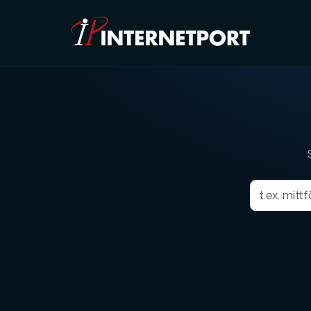
Objektlagring
Dedikerad server
Cloud VPS
Webbhotell
Colocation
Internet Exchange