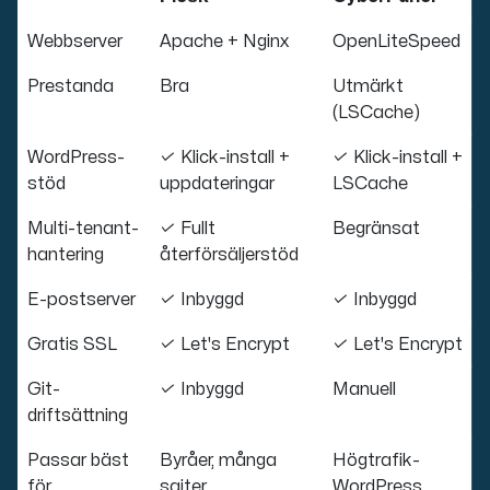
Webbserver
Apache + Nginx
OpenLiteSpeed
Prestanda
Bra
Utmärkt
(LSCache)
WordPress-
✓ Klick-install +
✓ Klick-install +
stöd
uppdateringar
LSCache
Multi-tenant-
✓ Fullt
Begränsat
hantering
återförsäljerstöd
E-postserver
✓ Inbyggd
✓ Inbyggd
Gratis SSL
✓ Let's Encrypt
✓ Let's Encrypt
Git-
✓ Inbyggd
Manuell
driftsättning
Passar bäst
Byråer, många
Högtrafik-
för
sajter
WordPress