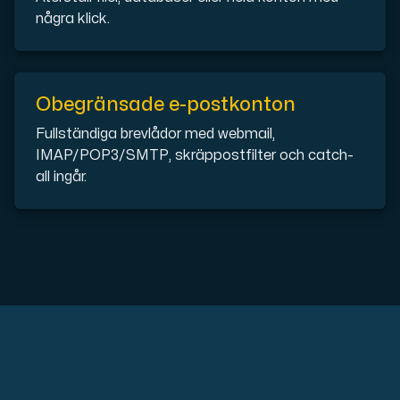
några klick.
Plesk
Obegränsade e-postkonton
Hosta omfattande webbplatser och obegränsat antal tillä
Fullständiga brevlådor med webmail,
IMAP/POP3/SMTP, skräppostfilter och catch-
all ingår.
Colocation-server
Colocation finns i två datacenter: Hudiksvall och Int
Internet Exchange