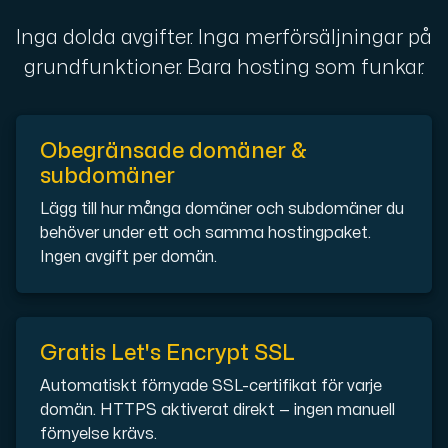
En dedikerad server ger dig som kund maximal kraft.
Inga dolda avgifter. Inga merförsäljningar på
grundfunktioner. Bara hosting som funkar.
Obegränsade domäner &
AMD-serien
subdomäner
Maximal prestanda med våra dedikerade AMD-servrar — kraft
Lägg till hur många domäner och subdomäner du
behöver under ett och samma hostingpaket.
Ingen avgift per domän.
Dell PowerEdge
Förstärk din IT-infrastruktur med Dell PowerEdge dedikera
Gratis Let's Encrypt SSL
Bare Metal GPU
Automatiskt förnyade SSL-certifikat för varje
Dedikerade servrar med NVIDIA RTX, A100 och H100 GPU'er — 
domän. HTTPS aktiverat direkt — ingen manuell
förnyelse krävs.