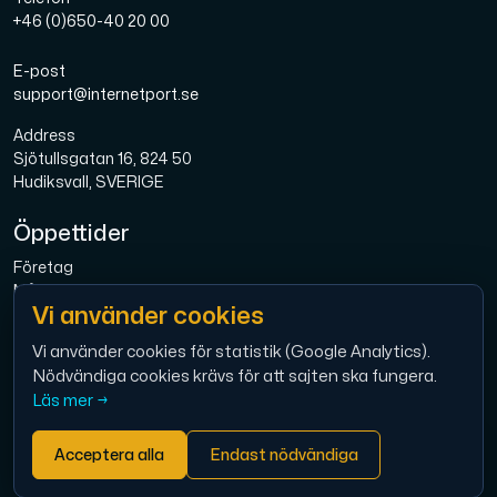
+46 (0)650-40 20 00
E-post
support@internetport.se
Address
Sjötullsgatan 16, 824 50
Hudiksvall, SVERIGE
Öppettider
Företag
Mån-Fre: 08.00-16.00
Vi använder cookies
Bredband
Mån-Fre: 08.00-16.00
Vi använder cookies för statistik (Google Analytics).
Nödvändiga cookies krävs för att sajten ska fungera.
Ekonomi
Läs mer →
Mån-Tor: 9.00 – 12.00
Acceptera alla
Endast nödvändiga