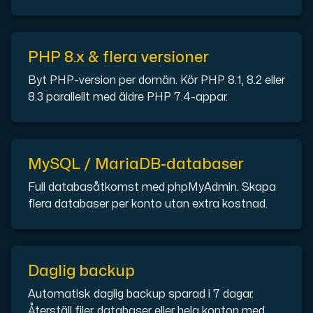
Cloud VPS
En VPS ger inte bara trygghet — utan också en kraftful
PHP 8.x & flera versioner
Byt PHP-version per domän. Kör PHP 8.1, 8.2 eller
8.3 parallellt med äldre PHP 7.4-appar.
MySQL / MariaDB-databaser
VMBOX
Full databasåtkomst med phpMyAdmin. Skapa
KVM-VPS med Windows och Linux, dubbel nod-replikering.
flera databaser per konto utan extra kostnad.
Webbhotell
Hosta omfattande webbplatser och obegränsat antal
Daglig backup
Automatisk daglig backup sparad i 7 dagar.
Återställ filer, databaser eller hela konton med