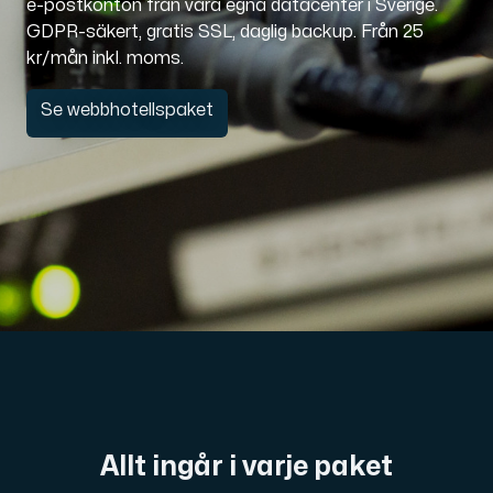
e-postkonton från våra egna datacenter i Sverige.
GDPR-säkert, gratis SSL, daglig backup. Från 25
Domäner
kr/mån inkl. moms.
Se webbhotellspaket
Nätverksverktyg
Objektlagring
S3-kompatibel, skalbar och prisvärd lagring.
Allt ingår i varje paket
Dedikerade servrar