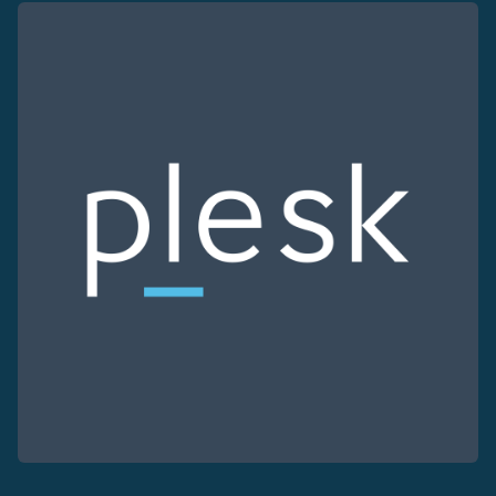
Anslut till vår Internet Exchange för snabb och redunda
Domäner
En enkel lösning för att hantera dina domäner och DN
Nätverksverktyg
Verktyg för att testa prestanda och nätverk (Looking