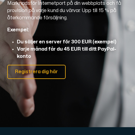
Marknadsför Internetport på din webbplats och få
provision på varje kund du värvar. Upp till 15 % på
Domäner
återkommande försäljning.
Exempel:
Nätverksverktyg
Du säljer en server för 300 EUR (exempel)
Varje månad får du 45 EUR till ditt PayPal-
konto
Objektlagring
S3-kompatibel, skalbar och prisvärd lagring.
Registrera dig här
Dedikerade servrar