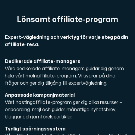
En dedikerad server ger dig som kund maximal kraft.
Lönsamt affiliate-program
Expert-vägledning och verktyg för varje steg på din
affiliate-resa.
AMD-serien
Maximal prestanda med våra dedikerade AMD-servrar — kraft
Dedikerade affiliate-managers
Våra dedikerade affiliate-managers guidar dig genom
hela vårt molnaffiliate-program. Vi svarar på dina
frågor och ger dig tillgång till expertvägledning.
Dell PowerEdge
Förstärk din IT-infrastruktur med Dell PowerEdge dedikera
Anpassade kampanjmaterial
Vårt hostingaffiliate-program ger dig olika resurser —
onboarding-mejl och guider, månatliga nyhetsbrev,
Bare Metal GPU
bloggar och jämförelseartiklar.
Dedikerade servrar med NVIDIA RTX, A100 och H100 GPU'er — 
Tydligt spårningssystem