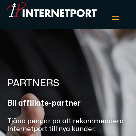
Objektlagring
Dedikerad server
Cloud VPS
PARTNERS
Webbhotell
Bli affiliate-partner
Colocation
Tjäna pengar på att rekommendera
Internetport till nya kunder.
Internet Exchange