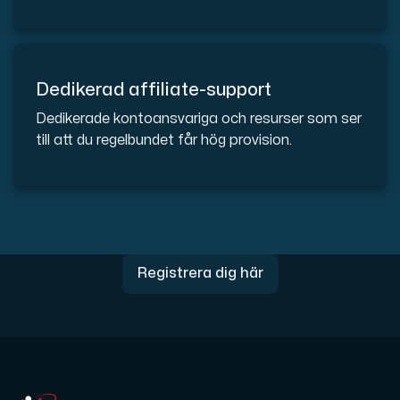
Anslut till vår Internet Exchange för snabb och redunda
Dedikerad affiliate-support
Dedikerade kontoansvariga och resurser som ser
till att du regelbundet får hög provision.
Domäner
En enkel lösning för att hantera dina domäner och DN
Registrera dig här
Nätverksverktyg
Verktyg för att testa prestanda och nätverk (Looking