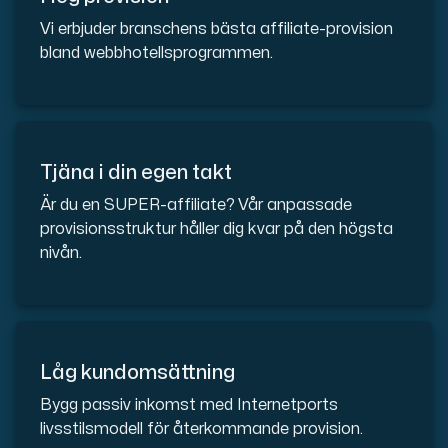
Vi erbjuder branschens bästa affiliate-provision
bland webbhotellsprogrammen.
Plesk
Hosta omfattande webbplatser och obegränsat antal tillä
Tjäna i din egen takt
Är du en SUPER-affiliate? Vår anpassade
Colocation-server
provisionsstruktur håller dig kvar på den högsta
Colocation finns i två datacenter: Hudiksvall och Int
nivån.
Låg kundomsättning
Bygg passiv inkomst med Internetports
livsstilsmodell för återkommande provision.
Internet Exchange