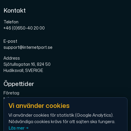
Kontakt
Telefon
+46 (0)650-40 20 00
E-post
support@internetport.se
Address
Sjötullsgatan 16, 824 50
Hudiksvall, SVERIGE
Öppettider
Företag
Mån-Fre: 08.00-16.00
Vi använder cookies
Bredband
Mån-Fre: 08.00-16.00
Vi använder cookies för statistik (Google Analytics).
Nödvändiga cookies krävs för att sajten ska fungera.
Ekonomi
Läs mer →
Mån-Tor: 9.00 – 12.00