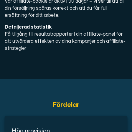
Vår affiliate-cookie är aktiv i 90 dagar — vi ser till att all
din försäljning spåras korrekt och att du får full
Cloud VPS
ersättning för ditt arbete.
En VPS ger inte bara trygghet — utan också en kraftful
Detaljerad statistik
Få tillgång till resultatrapporter i din affiliate-panel för
att utvärdera effekten av dina kampanjer och affiliate-
strategier.
VMBOX
KVM-VPS med Windows och Linux, dubbel nod-replikering.
Webbhotell
Fördelar
Hosta omfattande webbplatser och obegränsat antal
Hög provision