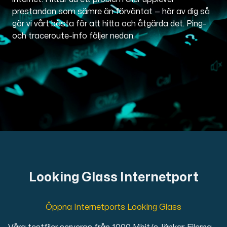
prestandan som sämre än förväntat — hör av dig så
Domäner
gör vi vårt bästa för att hitta och åtgärda det. Ping-
och traceroute-info följer nedan.
Nätverksverktyg
Objektlagring
S3-kompatibel, skalbar och prisvärd lagring.
Looking Glass Internetport
Öppna Internetports Looking Glass
Dedikerade servrar