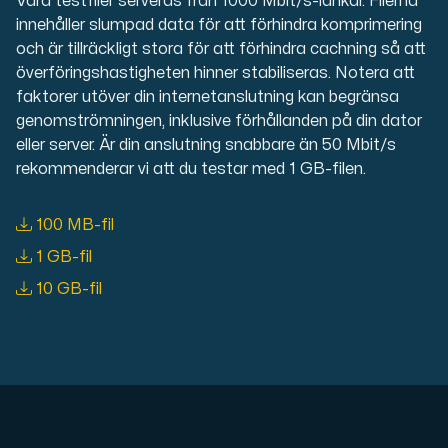
Våra testfiler serveras från 1000 Mbit/s-länkar. Filerna
En dedikerad server ger dig som kund maximal kraft.
innehåller slumpad data för att förhindra komprimering
och är tillräckligt stora för att förhindra cachning så att
överföringshastigheten hinner stabiliseras. Notera att
faktorer utöver din internetanslutning kan begränsa
genomströmningen, inklusive förhållanden på din dator
eller server. Är din anslutning snabbare än 50 Mbit/s
rekommenderar vi att du testar med 1 GB-filen.
AMD-serien
Maximal prestanda med våra dedikerade AMD-servrar — kraft
100 MB-fil
1 GB-fil
Dell PowerEdge
10 GB-fil
Förstärk din IT-infrastruktur med Dell PowerEdge dedikera
Bare Metal GPU
Dedikerade servrar med NVIDIA RTX, A100 och H100 GPU'er — 