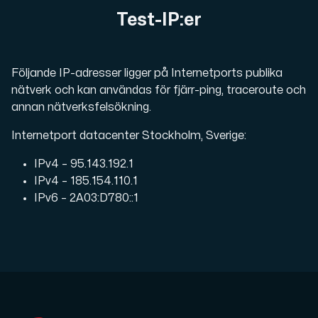
Test-IP:er
Cloud VPS
En VPS ger inte bara trygghet — utan också en kraftful
Följande IP-adresser ligger på Internetports publika
nätverk och kan användas för fjärr-ping, traceroute och
annan nätverksfelsökning.
Internetport datacenter Stockholm, Sverige:
IPv4 – 95.143.192.1
VMBOX
IPv4 – 185.154.110.1
KVM-VPS med Windows och Linux, dubbel nod-replikering.
IPv6 – 2A03:D780::1
Webbhotell
Hosta omfattande webbplatser och obegränsat antal