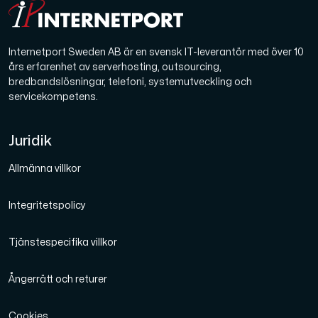
Internetport Sweden AB är en svensk IT-leverantör med över 10
års erfarenhet av serverhosting, outsourcing,
Plesk
bredbandslösningar, telefoni, systemutveckling och
Hosta omfattande webbplatser och obegränsat antal tillä
servicekompetens.
Juridik
Colocation-server
Allmänna villkor
Colocation finns i två datacenter: Hudiksvall och Int
Integritetspolicy
Tjänstespecifika villkor
Ångerrätt och returer
Internet Exchange
Cookies