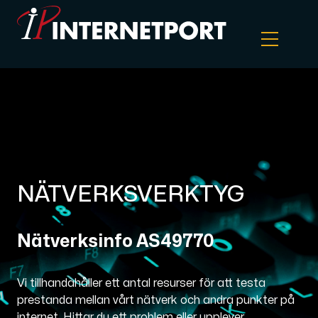
Objektlagring
Dedikerad server
Cloud VPS
NÄTVERKSVERKTYG
Webbhotell
Nätverksinfo AS49770
Colocation
Vi tillhandahåller ett antal resurser för att testa
prestanda mellan vårt nätverk och andra punkter på
Internet Exchange
internet. Hittar du ett problem eller upplever