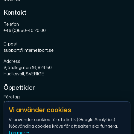
Anslut till vår Internet Exchange för snabb och redunda
Kontakt
Telefon
+46 (0)650-40 20 00
E-post
support@internetport.se
Domäner
Address
En enkel lösning för att hantera dina domäner och DN
Sjötullsgatan 16, 824 50
Hudiksvall, SVERIGE
Öppettider
Företag
Mån-Fre: 08.00-16.00
Vi använder cookies
Bredband
Mån-Fre: 08.00-16.00
Vi använder cookies för statistik (Google Analytics).
Nätverksverktyg
Nödvändiga cookies krävs för att sajten ska fungera.
Ekonomi
Verktyg för att testa prestanda och nätverk (Looking
Läs mer →
Mån-Tor: 9.00 – 12.00