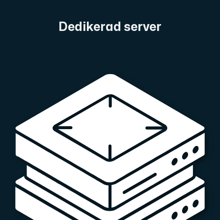
En dedikerad server ger dig som kund maximal kraft.
Dedikerad server
AMD-serien
Maximal prestanda med våra dedikerade AMD-servrar — kraft
Dell PowerEdge
Förstärk din IT-infrastruktur med Dell PowerEdge dedikera
Bare Metal GPU
Dedikerade servrar med NVIDIA RTX, A100 och H100 GPU'er — 