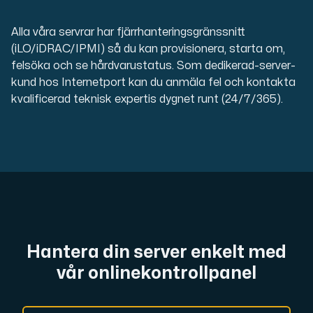
Anslut till vår Internet Exchange för snabb och redunda
Alla våra servrar har fjärrhanteringsgränssnitt
(iLO/iDRAC/IPMI) så du kan provisionera, starta om,
felsöka och se hårdvarustatus. Som dedikerad-server-
kund hos Internetport kan du anmäla fel och kontakta
kvalificerad teknisk expertis dygnet runt (24/7/365).
Domäner
En enkel lösning för att hantera dina domäner och DN
Hantera din server enkelt med
vår onlinekontrollpanel
Nätverksverktyg
Verktyg för att testa prestanda och nätverk (Looking