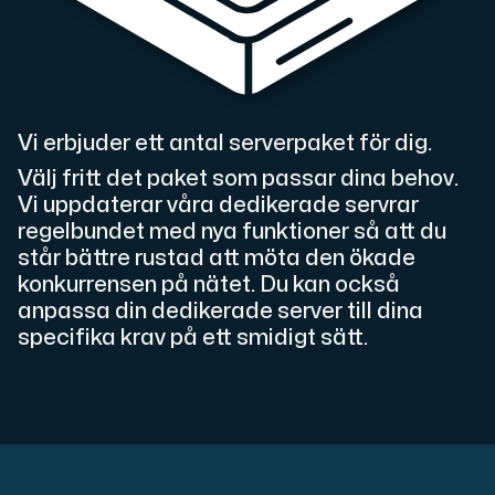
Cloud VPS
En VPS ger inte bara trygghet — utan också en kraftful
Vi erbjuder ett antal serverpaket för dig.
Välj fritt det paket som passar dina behov.
Vi uppdaterar våra dedikerade servrar
regelbundet med nya funktioner så att du
står bättre rustad att möta den ökade
VMBOX
konkurrensen på nätet. Du kan också
KVM-VPS med Windows och Linux, dubbel nod-replikering.
anpassa din dedikerade server till dina
specifika krav på ett smidigt sätt.
Webbhotell
Hosta omfattande webbplatser och obegränsat antal