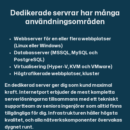
Dedikerade servrar har många
användningsområden
Plesk
Hosta omfattande webbplatser och obegränsat antal tillä
Webbserver för en eller flera webbplatser
(Linux eller Windows)
Databasserver (MSSQL, MySQL och
PostgreSQL)
Colocation-server
Virtualisering (Hyper-V, KVM och VMware)
Colocation finns i två datacenter: Hudiksvall och Int
Högtrafikerade webbplatser, kluster
En dedikerad server ger dig som kund maximal
kraft. Internetport erbjuder de mest kompletta
serverlösningarna tillsammans med ett tekniskt
supportteam av seniora ingenjörer som alltid finns
tillgängliga för dig. Infrastrukturen håller högsta
kvalitet, och alla nätverkskomponenter övervakas
Internet Exchange
dygnet runt.