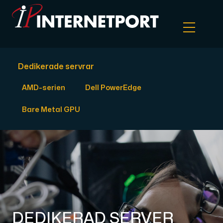
Dedikerade servrar
Objektlagring
AMD-serien
Dell PowerEdge
Dedikerad server
Bare Metal GPU
Cloud VPS
Webbhotell
Colocation
DEDIKERAD SERVER
Internet Exchange