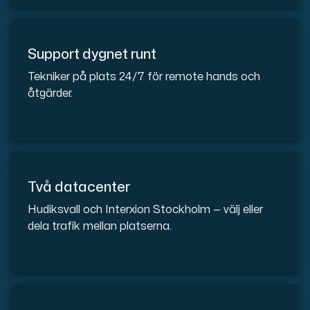
Cloud VPS
En VPS ger inte bara trygghet — utan också en kraftful
Support dygnet runt
Tekniker på plats 24/7 för remote hands och
åtgärder.
VMBOX
Två datacenter
KVM-VPS med Windows och Linux, dubbel nod-replikering.
Hudiksvall och Interxion Stockholm — välj eller
dela trafik mellan platserna.
Webbhotell
Hosta omfattande webbplatser och obegränsat antal