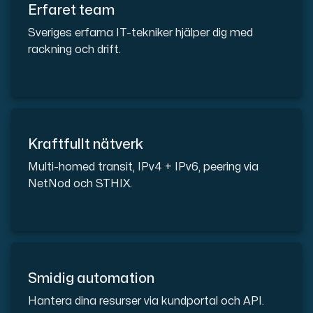
Erfaret team
Sveriges erfarna IT-tekniker hjälper dig med
rackning och drift.
Plesk
Hosta omfattande webbplatser och obegränsat antal tillä
Kraftfullt nätverk
Colocation-server
Multi-homed transit, IPv4 + IPv6, peering via
Colocation finns i två datacenter: Hudiksvall och Int
NetNod och STHIX.
Smidig automation
Internet Exchange
Hantera dina resurser via kundportal och API.