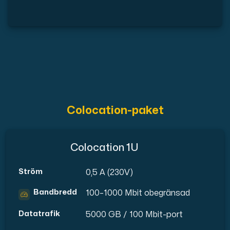
Anslut till vår Internet Exchange för snabb och redunda
Domäner
Colocation-paket
En enkel lösning för att hantera dina domäner och DN
Colocation 1U
Ström
0,5 A (230V)
Bandbredd
100–1000 Mbit obegränsad
Nätverksverktyg
Datatrafik
5000 GB / 100 Mbit-port
Verktyg för att testa prestanda och nätverk (Looking