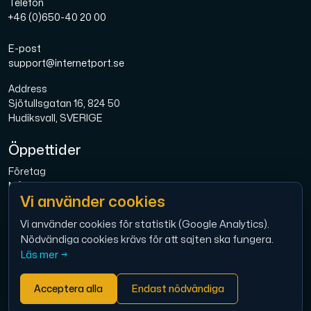
Telefon
+46 (0)650-40 20 00
E-post
support@internetport.se
Address
Sjötullsgatan 16, 824 50
Hudiksvall, SVERIGE
Öppettider
Företag
Mån-Fre: 08.00-16.00
Vi använder cookies
Bredband
Mån-Fre: 08.00-16.00
Vi använder cookies för statistik (Google Analytics).
Nödvändiga cookies krävs för att sajten ska fungera.
Ekonomi
Läs mer →
Mån-Tor: 9.00 – 12.00
Acceptera alla
Endast nödvändiga