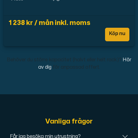
1 238 kr / mån inkl. moms
Köp nu
Behöver du större kapacitet (halvt eller helt rack)?
Hör
av dig
för anpassad offert.
Vanliga frågor
Får jag besöka min utrustning?