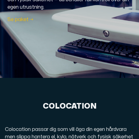
egen utrustning.
Domäner
Se paket →
Nätverksverktyg
Objektlagring
S3-kompatibel, skalbar och prisvärd lagring.
COLOCATION
Colocation passar dig som vill äga din egen hårdvara
Dedikerade servrar
men slippa hantera el, kyla, nätverk och fysisk säkerhet