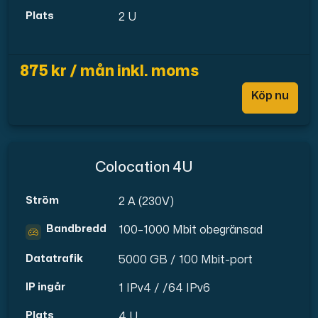
Plats
2 U
875 kr / mån inkl. moms
Köp nu
Colocation 4U
Ström
2 A (230V)
Bandbredd
100–1000 Mbit obegränsad
Datatrafik
5000 GB / 100 Mbit-port
IP ingår
1 IPv4 / /64 IPv6
Plats
4 U