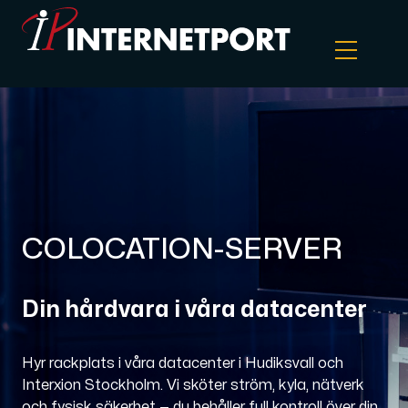
Objektlagring
Dedikerad server
Cloud VPS
COLOCATION-SERVER
Webbhotell
Din hårdvara i våra datacenter
Colocation
Hyr rackplats i våra datacenter i Hudiksvall och
Interxion Stockholm. Vi sköter ström, kyla, nätverk
Internet Exchange
och fysisk säkerhet — du behåller full kontroll över din