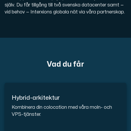
En dedikerad server ger dig som kund maximal kraft.
själv. Du får tillgång till två svenska datacenter samt —
vid behov — Interxions globala nät via våra partnerskap.
AMD-serien
Maximal prestanda med våra dedikerade AMD-servrar — kraft
Vad du får
Dell PowerEdge
Förstärk din IT-infrastruktur med Dell PowerEdge dedikera
Hybrid-arkitektur
Kombinera din colocation med våra moln- och
Bare Metal GPU
VPS-tjänster.
Dedikerade servrar med NVIDIA RTX, A100 och H100 GPU'er — 