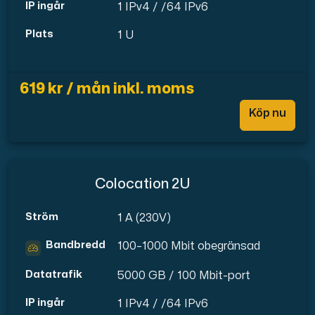
IP ingår
1 IPv4 / /64 IPv6
Plats
1 U
619 kr / mån inkl. moms
Köp nu
Colocation 2U
Ström
1 A (230V)
Bandbredd
100–1000 Mbit obegränsad
Datatrafik
5000 GB / 100 Mbit-port
IP ingår
1 IPv4 / /64 IPv6